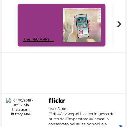
MiC
The MiC APPs
net
04/10/2018
E' di #Cavaceppi il calco in gesso del
busto dell’imperatore #Caracalla
conservato nel #CasinoNobile a