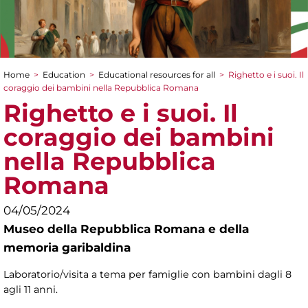
Home
>
Education
>
Educational resources for all
>
Righetto e i suoi. Il
You are here
coraggio dei bambini nella Repubblica Romana
Righetto e i suoi. Il
coraggio dei bambini
nella Repubblica
Romana
04/05/2024
Museo della Repubblica Romana e della
memoria garibaldina
Laboratorio/visita a tema per famiglie con bambini dagli 8
agli 11 anni.