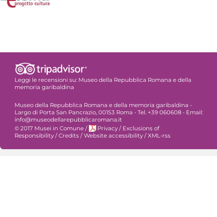
Leggi le recensioni su:
Museo della Repubblica Romana e della
memoria garibaldina
Museo della Repubblica Romana e della memoria garibaldina -
Largo di Porta San Pancrazio, 00153 Roma - Tel. +39 060608 - Email:
info@museodellarepubblicaromana.it
© 2017 Musei in Comune
/
Privacy
/
Exclusions of
Responsibility
/
Credits
/
Website accessibility
/
XML-rss