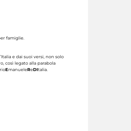
per famiglie.
Italia e dai suoi versi, non solo
o, così legato alla parabola
rio
E
manuele
R
e
DI
talia.