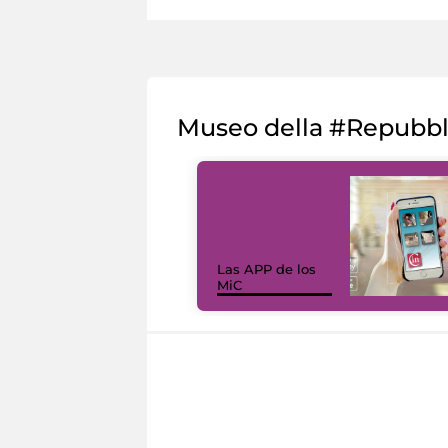
Museo della #Repubb
Las APP de los
MiC