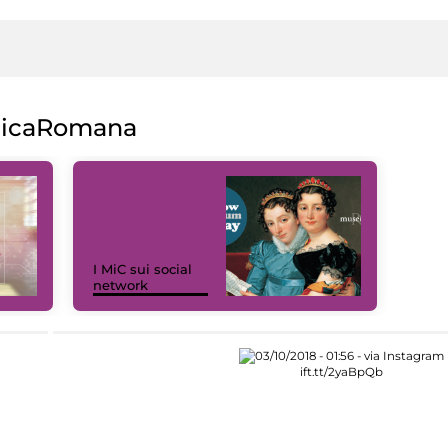
licaRomana
I MiC sui social
network