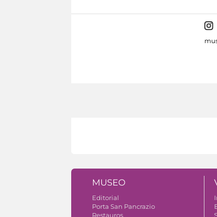
mus
MUSEO
Editorial
I
Porta San Pancrazio
Restauros
S