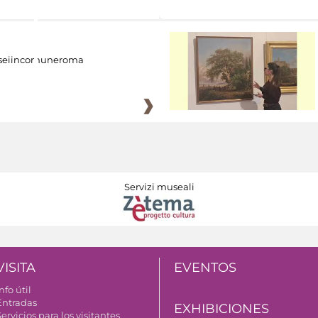
eiincomuneroma
Servizi museali
VISITA
EVENTOS
nfo útil
Entradas
EXHIBICIONES
ervicios para los visitantes