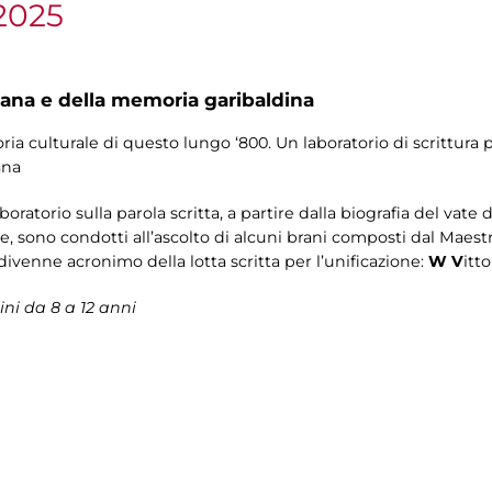
2025
na e della memoria garibaldina
oria culturale di questo lungo ‘800. Un laboratorio di scrittura 
ana
ratorio sulla parola scritta, a partire dalla biografia del vate d’
re, sono condotti all’ascolto di alcuni brani composti dal Maestr
venne acronimo della lotta scritta per l’unificazione:
W
V
itto
ni da 8 a 12 anni