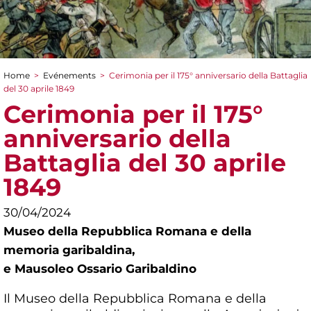
Home
>
Evénements
>
Cerimonia per il 175° anniversario della Battaglia
You are here
del 30 aprile 1849
Cerimonia per il 175°
anniversario della
Battaglia del 30 aprile
1849
30/04/2024
Museo della Repubblica Romana e della
memoria garibaldina,
e Mausoleo Ossario Garibaldino
Il Museo della Repubblica Romana e della