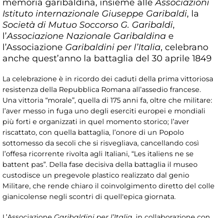
memoria garibaldina, insieme alle
Associazioni
Istituto internazionale Giuseppe Garibaldi
, la
Società di Mutuo Soccorso G. Garibaldi
,
l’
Associazione Nazionale Garibaldina
e
l’Associazione
Garibaldini per l’Italia
, celebrano
anche quest’anno la battaglia del 30 aprile 1849
La celebrazione è in ricordo dei caduti della prima vittoriosa
resistenza della Repubblica Romana all’assedio francese.
Una vittoria “morale”, quella di 175 anni fa, oltre che militare:
l’aver messo in fuga uno degli eserciti europei e mondiali
più forti e organizzati in quel momento storico; l’aver
riscattato, con quella battaglia, l’onore di un Popolo
sottomesso da secoli che si risvegliava, cancellando così
l’offesa ricorrente rivolta agli Italiani, “Les italiens ne se
battent pas”. Della fase decisiva della battaglia il museo
custodisce un pregevole plastico realizzato dal genio
Militare, che rende chiaro il coinvolgimento diretto del colle
gianicolense negli scontri di quell'epica giornata.
L’Associazione
Garibaldini per l’Italia
, in collaborazione con