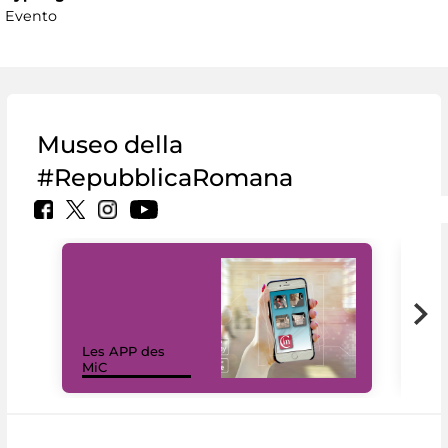
Evento
Museo della
#RepubblicaRomana
Les APP des
Les
MiC
rés