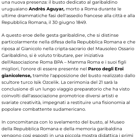
una nuova presenza: il busto dedicato al garibaldino
uruguaiano
Andrès Aguyar,
morto a Roma durante le
ultime drammatiche fasi dell'assedio francese alla città e alla
Repubblica Romana, il 30 giugno 1849.
A questo eroe delle gesta garibaldine, che si distinse
particolarmente nella difesa della Repubblica Romana e che
riposa al Gianicolo nella cripta-sacrario del Mausoleo Ossario
Garibaldino, si è voluto tributare, per iniziativa
dell'Associazione Roma BPA – Mamma Roma e i suoi figli
migliori, l'onore di essere presente nel
Parco degli Eroi
gianicolense,
tramite l'apposizione del busto realizzato dallo
scultore turco Isik Ozcelik. La cerimonia del 21 sarà la
conclusione di un lungo viaggio preparatorio che ha visto
coinvolti dall'associazione promotrice diversi artisti e
svariate creatività, impegnati a restituire una fisionomia al
popolare combattente sudamericano.
In concomitanza con lo svelamento del busto, al Museo
della Repubblica Romana e della memoria garibaldina
vengono così esposti in una piccola mostra didattica i primi