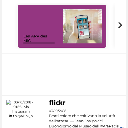
Les APP des
Les
MiC
rés
03/10/2018
Beati coloro che coltivano la voluttà
dell'attesa. — Jean Josipovici
Buongiorno dal Museo dell'#AraPacis