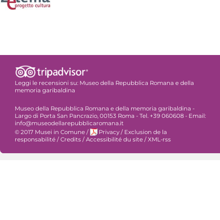
Leggi le recensioni su:
Museo della Repubblica Romana e della
memoria garibaldina
Museo della Repubblica Romana e della memoria garibaldina -
Largo di Porta San Pancrazio, 00153 Roma - Tel. +39 060608 - Email:
info@museodellarepubblicaromana.it
© 2017 Musei in Comune
/
Privacy
/
Exclusion de la
responsabilité
/
Credits
/
Accessibilité du site
/
XML-rss