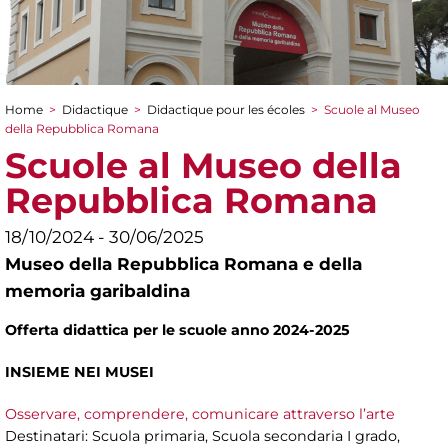
Home
>
Didactique
>
Didactique pour les écoles
>
Scuole al Museo
You are here
della Repubblica Romana
Scuole al Museo della
Repubblica Romana
18/10/2024 - 30/06/2025
Museo della Repubblica Romana e della
memoria garibaldina
Offerta didattica per le scuole anno 2024-2025
INSIEME NEI MUSEI
Osservare, comprendere, comunicare attraverso l’arte
Destinatari: Scuola primaria, Scuola secondaria I grado,