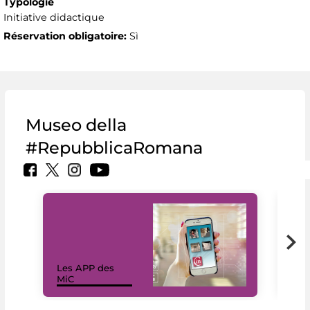
Typologie
Initiative didactique
Réservation obligatoire:
Sì
Museo della
#RepubblicaRomana
Les APP des
Les
MiC
rés