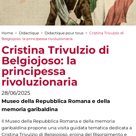
Home
>
Didactique
>
Didactique pour tous
>
Cristina Trivulzio di
You are here
Belgiojoso: la principessa rivoluzionaria
Cristina Trivulzio di
Belgiojoso: la
principessa
rivoluzionaria
28/06/2025
Museo della Repubblica Romana e della
memoria garibaldina
Il Museo della Repubblica Romana e della memoria
garibaldina propone una visita guidata tematica dedicata a
Cristina Trivulzio di Belgiojoso, eroina del Risorgimento e