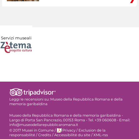
Servizi museali
Leggi le recensioni su:
Museo della Repubblica Romana e della
memoria garibaldina
Museo della Repubblica Romana e della memoria garibaldina -
Largo di Porta San Pancrazio, 00153 Roma - Tel. +39 060608 - Email:
info@museodellarepubblicaromana.it
© 2017 Musei in Comune
/
Privacy
/
Exclusion de la
responsabilité
/
Credits
/
Accessibilité du site
/
XML-rss