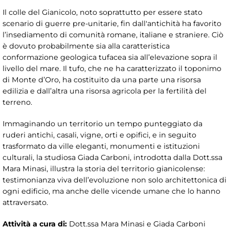
Il colle del Gianicolo, noto soprattutto per essere stato
scenario di guerre pre-unitarie, fin dall'antichità ha favorito
l’insediamento di comunità romane, italiane e straniere. Ciò
è dovuto probabilmente sia alla caratteristica
conformazione geologica tufacea sia all’elevazione sopra il
livello del mare. Il tufo, che ne ha caratterizzato il toponimo
di Monte d’Oro, ha costituito da una parte una risorsa
edilizia e dall’altra una risorsa agricola per la fertilità del
terreno.
Immaginando un territorio un tempo punteggiato da
ruderi antichi, casali, vigne, orti e opifici, e in seguito
trasformato da ville eleganti, monumenti e istituzioni
culturali, la studiosa Giada Carboni, introdotta dalla Dott.ssa
Mara Minasi, illustra la storia del territorio gianicolense:
testimonianza viva dell’evoluzione non solo architettonica di
ogni edificio, ma anche delle vicende umane che lo hanno
attraversato.
Attività a cura di:
Dott.ssa Mara Minasi e Giada Carboni