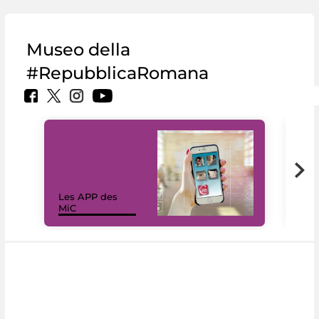
Museo della
#RepubblicaRomana
Les APP des
Les
MiC
rés