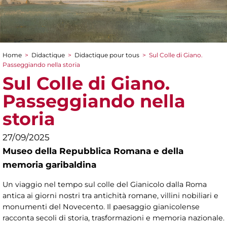
Home
>
Didactique
>
Didactique pour tous
>
Sul Colle di Giano.
You are here
Passeggiando nella storia
Sul Colle di Giano.
Passeggiando nella
storia
27/09/2025
Museo della Repubblica Romana e della
memoria garibaldina
Un viaggio nel tempo sul colle del Gianicolo dalla Roma
antica ai giorni nostri tra antichità romane, villini nobiliari e
monumenti del Novecento. Il paesaggio gianicolense
racconta secoli di storia, trasformazioni e memoria nazionale.