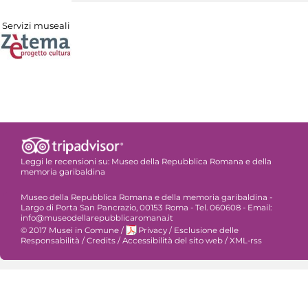
Servizi museali
Leggi le recensioni su:
Museo della Repubblica Romana e della
memoria garibaldina
Museo della Repubblica Romana e della memoria garibaldina -
Largo di Porta San Pancrazio, 00153 Roma - Tel. 060608 - Email:
info@museodellarepubblicaromana.it
© 2017 Musei in Comune
/
Privacy
/
Esclusione delle
Responsabilità
/
Credits
/
Accessibilità del sito web
/
XML-rss