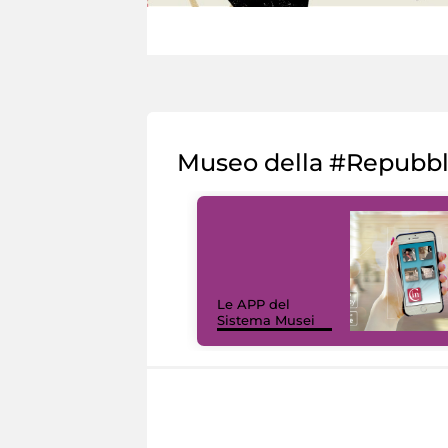
Museo della #Repubb
Le APP del
Sistema Musei