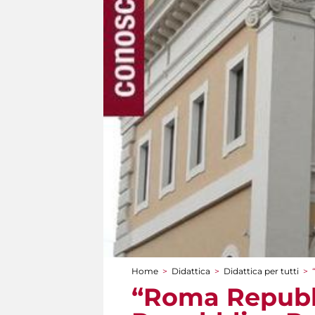
Home
>
Didattica
>
Didattica per tutti
>
Tu sei qui
“Roma Repubbl