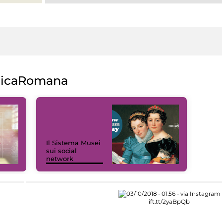
licaRomana
Il Sistema Musei
sui social
network