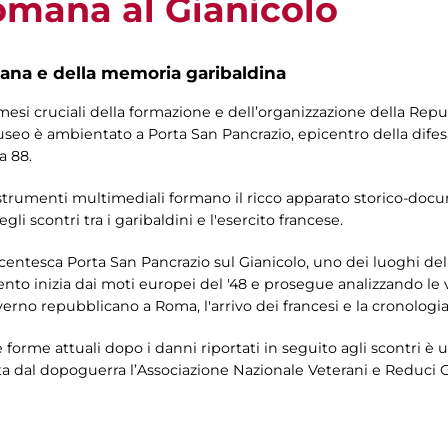
mana al Gianicolo
na e della memoria garibaldina
mesi cruciali della formazione e dell’organizzazione della Rep
museo è ambientato a Porta San Pancrazio, epicentro della difes
a 88.
 strumenti multimediali formano il ricco apparato storico-docum
 scontri tra i garibaldini e l'esercito francese.
tocentesca Porta San Pancrazio sul Gianicolo, uno dei luoghi del
mento inizia dai moti europei del '48 e prosegue analizzando le v
overno repubblicano a Roma, l'arrivo dei francesi e la cronologia
e forme attuali dopo i danni riportati in seguito agli scontri 
 dal dopoguerra l’Associazione Nazionale Veterani e Reduci Gar