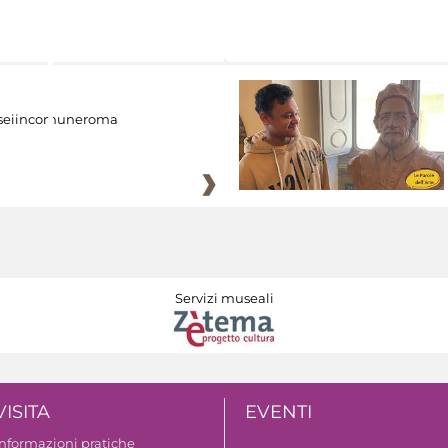
eiincomuneroma
Servizi museali
VISITA
EVENTI
Informazioni pratiche