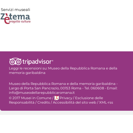
Servizi museali
Leggi le recensioni su:
Museo della Repubblica Romana e della
memoria garibaldina
Museo della Repubblica Romana e della memoria garibaldina -
Largo di Porta San Pancrazio, 00153 Roma - Tel. 060608 - Email:
info@museodellarepubblicaromana.it
© 2017 Musei in Comune
/
Privacy
/
Esclusione delle
Responsabilità
/
Credits
/
Accessibilità del sito web
/
XML-rss