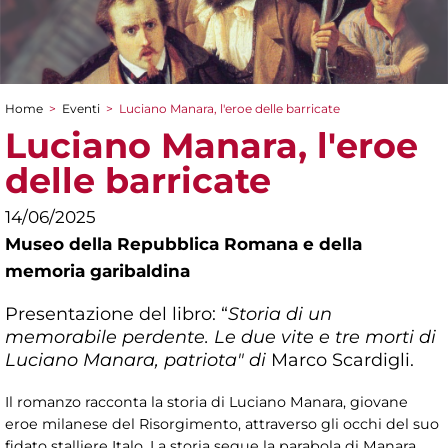
Home
>
Eventi
>
Luciano Manara, l'eroe delle barricate
Tu sei qui
Luciano Manara, l'eroe
delle barricate
14/06/2025
Museo della Repubblica Romana e della
memoria garibaldina
Presentazione del libro: “
Storia di un
memorabile perdente. Le due vite e tre morti di
Luciano Manara, patriota" di
Marco Scardigli.
Il romanzo racconta la storia di Luciano Manara, giovane
eroe milanese del Risorgimento, attraverso gli occhi del suo
fidato stalliere Italo. La storia segue la parabola di Manara