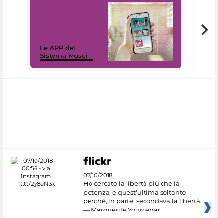
Il 
Le APP del
Mus
Sistema Musei
net
07/10/2018
Ho cercato la libertà più che la
potenza, e quest'ultima soltanto
perché, in parte, secondava la libertà.
— Marguerite Yourcenar