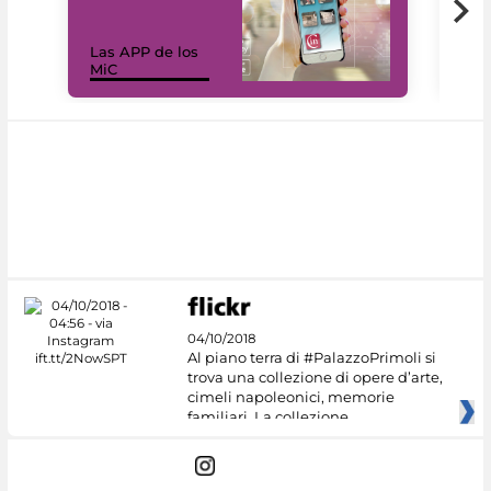
Las APP de los
I Mi
MiC
net
04/10/2018
Al piano terra di #PalazzoPrimoli si
trova una collezione di opere d’arte,
cimeli napoleonici, memorie
familiari. La collezione