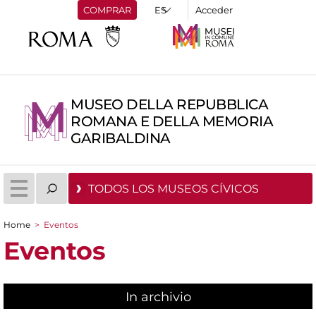
COMPRAR
Acceder
MUSEO DELLA REPUBBLICA
ROMANA E DELLA MEMORIA
GARIBALDINA
TODOS LOS MUSEOS CÍVICOS
Home
>
Eventos
You are here
Eventos
In archivio