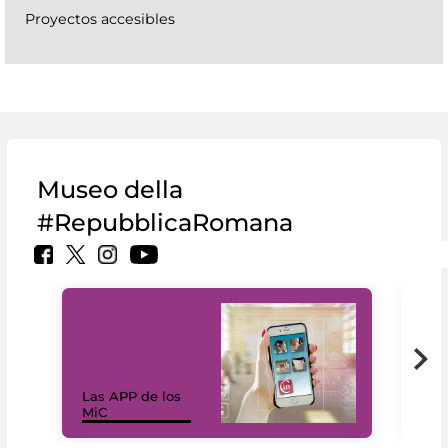
Proyectos accesibles
Museo della
#RepubblicaRomana
Las APP de los
I Mi
MiC
net