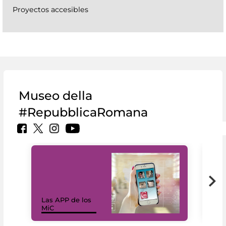
Proyectos accesibles
Museo della
#RepubblicaRomana
Las APP de los
I Mi
MiC
net