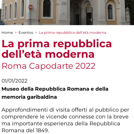
Home
>
Eventos
>
La prima repubblica dell’età moderna
You are here
La prima repubblica
dell’età moderna
Roma Capodarte 2022
01/01/2022
Museo della Repubblica Romana e della
memoria garibaldina
Approfondimenti di visita offerti al pubblico per
comprendere le vicende connesse con la breve
ma importante esperienza della Repubblica
Romana del 1849.