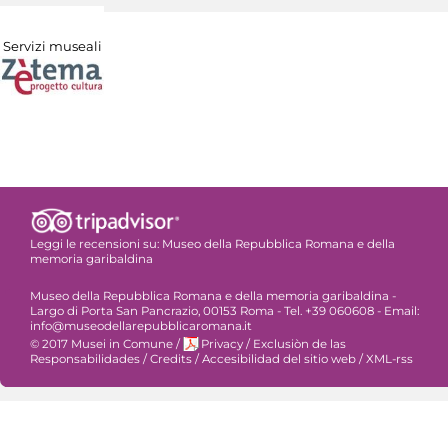
Servizi museali
Leggi le recensioni su:
Museo della Repubblica Romana e della
memoria garibaldina
Museo della Repubblica Romana e della memoria garibaldina -
Largo di Porta San Pancrazio, 00153 Roma - Tel. +39 060608 - Email:
info@museodellarepubblicaromana.it
© 2017 Musei in Comune
/
Privacy
/
Exclusiòn de las
Responsabilidades
/
Credits
/
Accesibilidad del sitio web
/
XML-rss