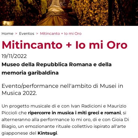
Home
>
Eventos
>
Mitincanto + Io mi Oro
You are here
Mitincanto + Io mi Oro
19/11/2022
Museo della Repubblica Romana e della
memoria garibaldina
Evento/performance nell'ambito di Musei in
Musica 2022.
Un progetto musicale di e con Ivan Radicioni e Maurizio
Piccioli che
ripercorre in musica i miti greci e romani
, si
alterneranno alla performance Io mi oro, di e con Gioia Di
Biagio, un emozionante rituale collettivo ispirato all'arte
giapponese del
Kintsugi
.