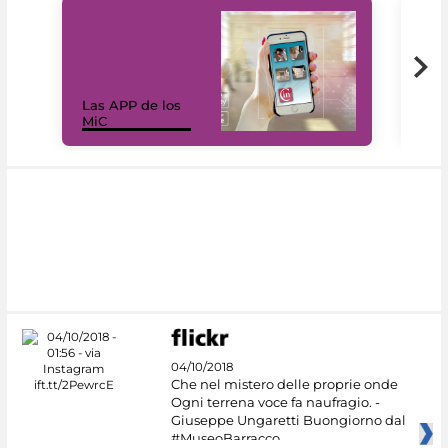
Las APP de los
I Mi
MiC
net
04/10/2018
Che nel mistero delle proprie onde
Ogni terrena voce fa naufragio. -
Giuseppe Ungaretti Buongiorno dal
#MuseoBarracco