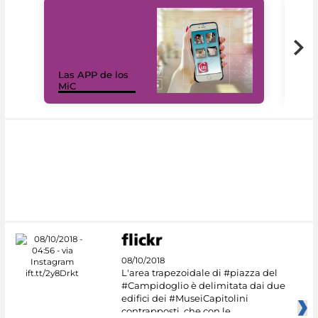
Las APP de los
I Mi
MiC
net
08/10/2018
L'area trapezoidale di #piazza del
#Campidoglio è delimitata dai due
edifici dei #MuseiCapitolini
contrapposti, che con le