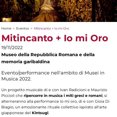
Home
>
Eventos
>
Mitincanto + Io mi Oro
You are here
Mitincanto + Io mi Oro
19/11/2022
Museo della Repubblica Romana e della
memoria garibaldina
Evento/performance nell'ambito di Musei in
Musica 2022.
Un progetto musicale di e con Ivan Radicioni e Maurizio
Piccioli che
ripercorre in musica i miti greci e romani
, si
alterneranno alla performance Io mi oro, di e con Gioia Di
Biagio, un emozionante rituale collettivo ispirato all'arte
giapponese del
Kintsugi
.