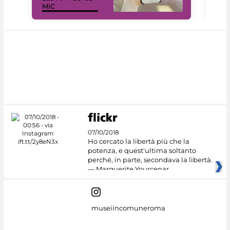
MiC
net
07/10/2018
Ho cercato la libertà più che la
potenza, e quest'ultima soltanto
perché, in parte, secondava la libertà.
— Marguerite Yourcenar
museiincomuneroma