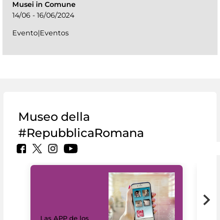
Musei in Comune
14/06 - 16/06/2024
Evento|Eventos
Museo della
#RepubblicaRomana
Las APP de los
I Mi