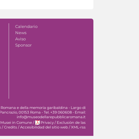
Calendario
News
Aviso
Sponsor
 Romana e della memoria garibaldina - Largo di
Pancrazio, 00153 Roma - Tel. +39 060608 - Email:
info@museodellarepubblicaromana.it
 Musei in Comune
/
Privacy
/
Exclusiòn de las
s
/
Credits
/
Accesibilidad del sitio web
/
XML-rss