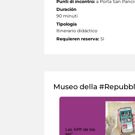
Punti di incontro:
a Porta San Pancr
Duración
90 minuti
Tipología
Itinerario didáctico
Requieren reserva:
Sì
Museo della #Repubb
Las APP de los
MiC