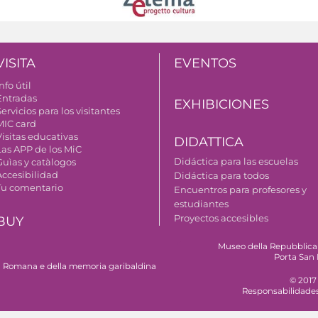
VISITA
EVENTOS
nfo útil
Entradas
EXHIBICIONES
ervicios para los visitantes
MIC card
Visitas educativas
DIDATTICA
Las APP de los MiC
Didáctica para las escuelas
Guìas y catàlogos
Accesibilidad
Didáctica para todos
Tu comentario
Encuentros para profesores y
estudiantes
Proyectos accesibles
BUY
Museo della Repubblica
Porta San 
 Romana e della memoria garibaldina
© 2017
Responsabilidade