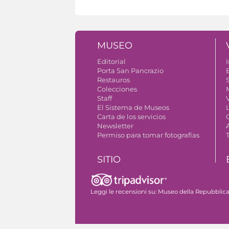
MUSEO
Editorial
I
Porta San Pancrazio
Restauros
S
Colecciones
Staff
El Sistema de Museos
Carta de los servicios
Newsletter
Permiso para tomar fotografías
SITIO
El complejo monumental
Leggi le recensioni su:
Museo della Repubblica