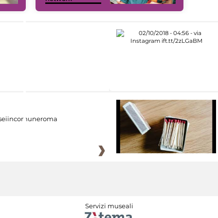
eiincomuneroma
Servizi museali