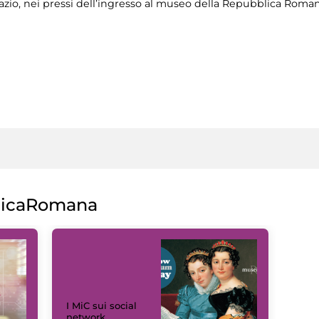
azio, nei pressi dell’ingresso al museo della Repubblica Roma
licaRomana
I MiC sui social
network