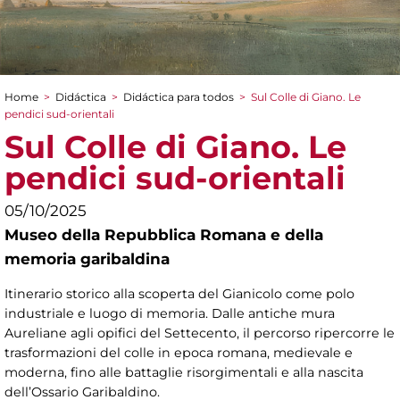
Home
>
Didáctica
>
Didáctica para todos
>
Sul Colle di Giano. Le
You are here
pendici sud-orientali
Sul Colle di Giano. Le
pendici sud-orientali
05/10/2025
Museo della Repubblica Romana e della
memoria garibaldina
Itinerario storico alla scoperta del Gianicolo come polo
industriale e luogo di memoria. Dalle antiche mura
Aureliane agli opifici del Settecento, il percorso ripercorre le
trasformazioni del colle in epoca romana, medievale e
moderna, fino alle battaglie risorgimentali e alla nascita
dell’Ossario Garibaldino.