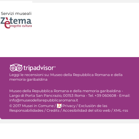
Servizi museali
Leggi le recensioni su:
Museo della Repubblica Romana e della
memoria garibaldina
Museo della Repubblica Romana e della memoria garibaldina -
Largo di Porta San Pancrazio, 00153 Roma - Tel. +39 060608 - Email:
info@museodellarepubblicaromana.it
© 2017 Musei in Comune
/
Privacy
/
Exclusiòn de las
Responsabilidades
/
Credits
/
Accesibilidad del sitio web
/
XML-rss