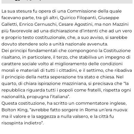
La sua stesura fu opera di una Commissione della quale
facevano parte, tra gli altri, Quirico Filopanti, Giuseppe
Galletti, Enrico Cernuschi, Cesare Agostini, ma non Mazzini
più favorevole ad una dichiarazione d’intenti che ad un vero
e proprio testo costituzionale, che, a suo avviso, si sarebbe
dovuto stendere solo a unità nazionale avvenuta.
Dei principi fondamentali che compongono la Costituzione
risaltano, in particolare, il terzo, che stabiliva un impegno di
carattere sociale volto al miglioramento delle condizioni
morali e materiali di tutti i cittadini, e il settimo, che ribadiva
il principio della netta seperazione tra stato e chiesa. Nel
quarto, di chiara ispirazione mazziniana, si precisava che “la
repubblica riguarda tutti i popoli come fratelli, rispetta ogni
nazionalità, propugna l’italiana”.
Questa costituzione, ha scritto un commentatore inglese,
Bolton King, “avrebbe fatto sorgere in Roma un’era nuova:
ma il valore e la saggezza a nulla valsero, e la città fu
risospinta indietro”.