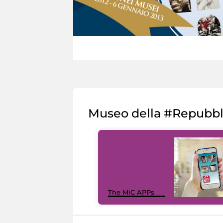
Museo della #Repubb
The MiC APPs