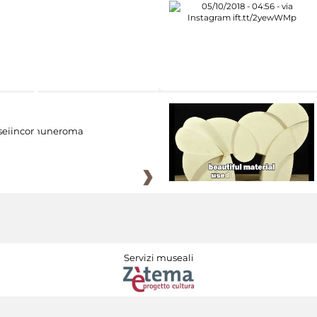
eiincomuneroma
Servizi museali