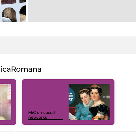
licaRomana
MiC on social
networks