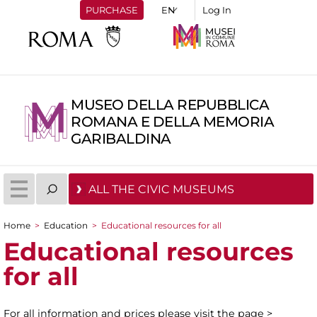
PURCHASE
Log In
MUSEO DELLA REPUBBLICA
ROMANA E DELLA MEMORIA
GARIBALDINA
ALL THE CIVIC MUSEUMS
Home
>
Education
>
Educational resources for all
You are here
Educational resources
for all
For all information and prices please visit the page >