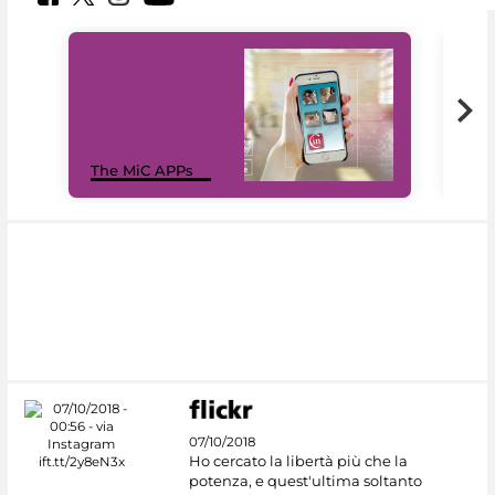
MiC
The MiC APPs
net
07/10/2018
Ho cercato la libertà più che la
potenza, e quest'ultima soltanto