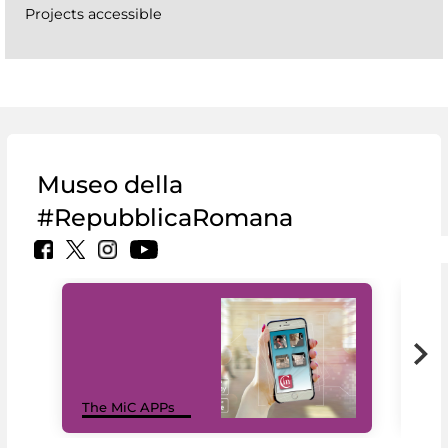
Projects accessible
Museo della
#RepubblicaRomana
MiC
The MiC APPs
net