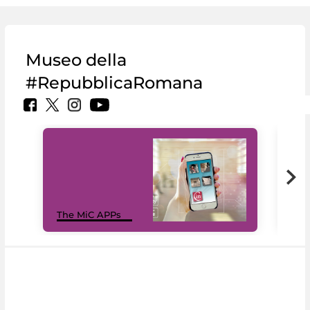
Museo della
#RepubblicaRomana
MiC
The MiC APPs
net