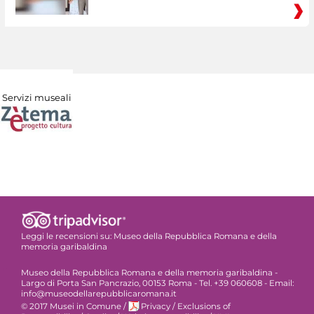
Servizi museali
Leggi le recensioni su:
Museo della Repubblica Romana e della
memoria garibaldina
Museo della Repubblica Romana e della memoria garibaldina -
Largo di Porta San Pancrazio, 00153 Roma - Tel. +39 060608 - Email:
info@museodellarepubblicaromana.it
© 2017 Musei in Comune
/
Privacy
/
Exclusions of