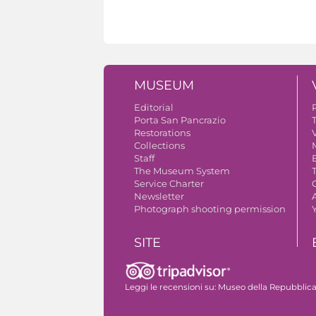
MUSEUM
Editorial
Porta San Pancrazio
Restorations
V
Collections
Staff
The Museum System
Service Charter
Newsletter
A
Photograph shooting permission
SITE
The monumental complex
Leggi le recensioni su:
Museo della Repubblica