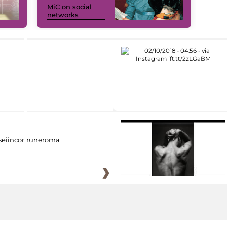
MiC on social
networks
eiincomuneroma