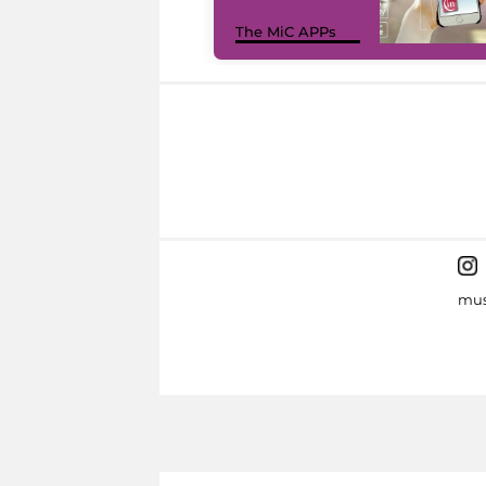
The MiC APPs
mus