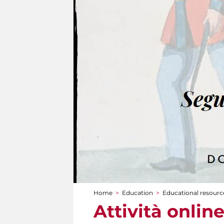
Home
>
Education
>
Educational resource
You are here
Attività online