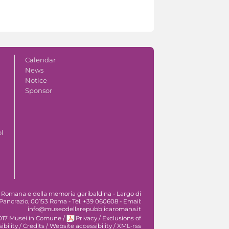
Calendar
News
Notice
Sponsor
ol
 Romana e della memoria garibaldina - Largo di
Pancrazio, 00153 Roma - Tel. +39 060608 - Email:
info@museodellarepubblicaromana.it
017 Musei in Comune
/
Privacy
/
Exclusions of
ibility
/
Credits
/
Website accessibility
/
XML-rss