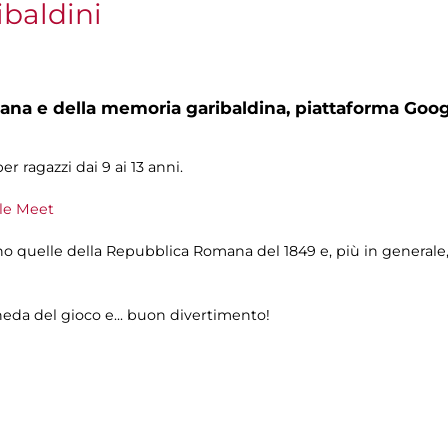
ibaldini
na e della memoria garibaldina,
piattaforma Goo
r ragazzi dai 9 ai 13 anni.
le Meet
no quelle della Repubblica Romana del 1849 e, più in generale
heda del gioco e... buon divertimento!