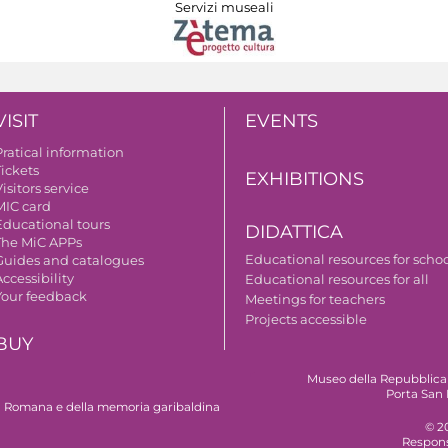
Servizi museali
VISIT
EVENTS
Pratical information
Tickets
EXHIBITIONS
isitors service
MIC card
Educational tours
DIDATTICA
The MiC APPs
Educational resources for scho
Guides and catalogues
ccessibility
Educational resources for all
Your feedback
Meetings for teachers
Projects accessible
BUY
Museo della Repubblica
Porta San 
 Romana e della memoria garibaldina
© 2
Respons