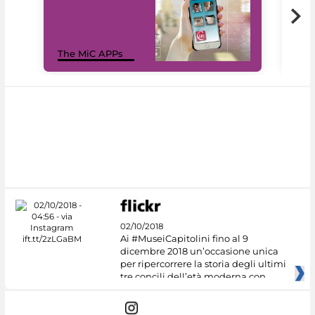
MiC
The MiC APPs
net
02/10/2018
Ai #MuseiCapitolini fino al 9
dicembre 2018 un’occasione unica
per ripercorrere la storia degli ultimi
tre concili dell’età moderna con