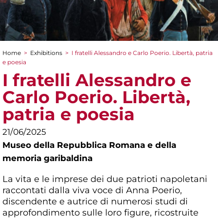
Home
>
Exhibitions
>
I fratelli Alessandro e Carlo Poerio. Libertà, patria
You are here
e poesia
I fratelli Alessandro e
Carlo Poerio. Libertà,
patria e poesia
21/06/2025
Museo della Repubblica Romana e della
memoria garibaldina
La vita e le imprese dei due patrioti napoletani
raccontati dalla viva voce di Anna Poerio,
discendente e autrice di numerosi studi di
approfondimento sulle loro figure, ricostruite