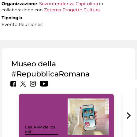
Organizzazione
:
Sovrintendenza Capitolina
in
collaborazione con
Zètema Progetto Cultura
Tipología
Evento|Reuniones
Museo della
#RepubblicaRomana
Las APP de los
I Mi
MiC
net