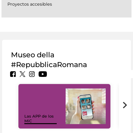
Proyectos accesibles
Museo della
#RepubblicaRomana
Las APP de los
I Mi
MiC
net