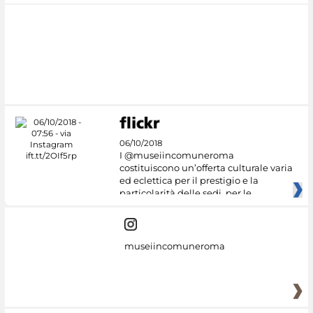
06/10/2018
I @museiincomuneroma
costituiscono un’offerta culturale varia
ed eclettica per il prestigio e la
particolarità delle sedi, per le
museiincomuneroma