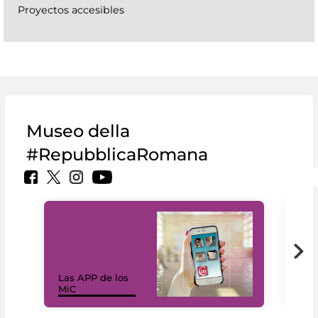
Proyectos accesibles
Museo della
#RepubblicaRomana
Las APP de los
I Mi
MiC
net