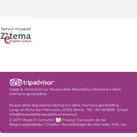
Servizi museali
Leggi le recensioni su:
Museo della Repubblica Romana e della
memoria garibaldina
Museo della Repubblica Romana e della memoria garibaldina -
Largo di Porta San Pancrazio, 00153 Roma - Tel. +39 060608 - Email:
info@museodellarepubblicaromana.it
© 2017 Musei in Comune
/
Privacy
/
Exclusiòn de las
Responsabilidades
/
Credits
/
Accesibilidad del sitio web
/
XML-rss