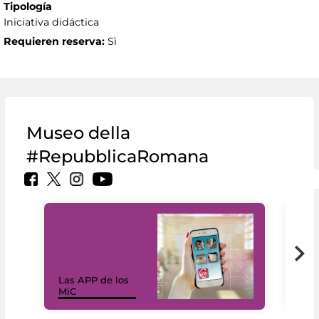
Tipología
Iniciativa didáctica
Requieren reserva:
Sì
Museo della
#RepubblicaRomana
Las APP de los
I Mi
MiC
net