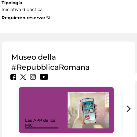
Tipología
Iniciativa didáctica
Requieren reserva:
Sì
Museo della
#RepubblicaRomana
Las APP de los
I Mi
MiC
net