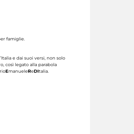
per famiglie.
Italia e dai suoi versi, non solo
o, così legato alla parabola
rio
E
manuele
R
e
DI
talia.