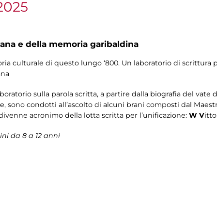
2025
na e della memoria garibaldina
oria culturale di questo lungo ‘800. Un laboratorio di scrittura 
ana
ratorio sulla parola scritta, a partire dalla biografia del vate d’
re, sono condotti all’ascolto di alcuni brani composti dal Maestr
venne acronimo della lotta scritta per l’unificazione:
W
V
itto
ni da 8 a 12 anni