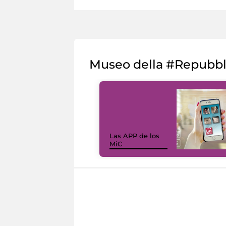
Museo della #Repubb
Las APP de los
MiC