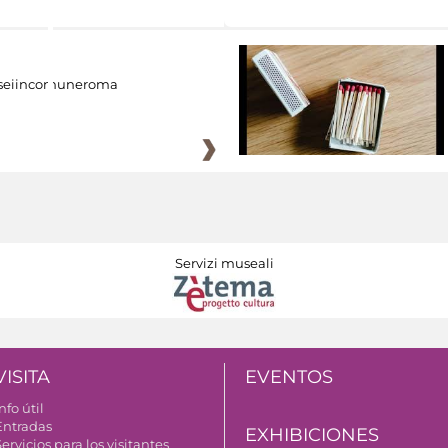
eiincomuneroma
Servizi museali
VISITA
EVENTOS
nfo útil
Entradas
EXHIBICIONES
ervicios para los visitantes