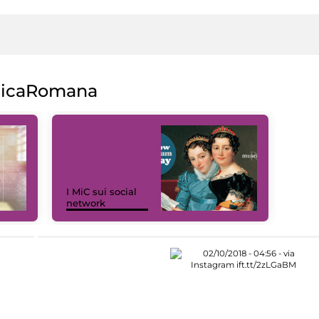
licaRomana
I MiC sui social
network