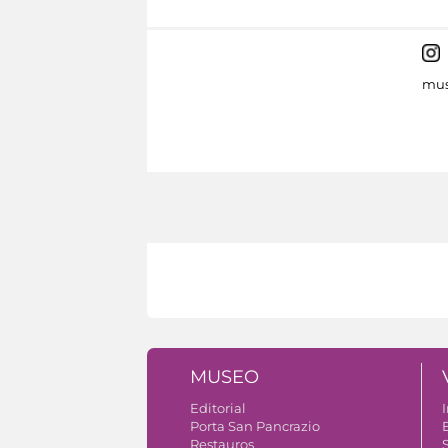
mus
MUSEO
Editorial
I
Porta San Pancrazio
Restauros
S