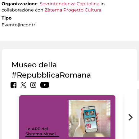
Organizzazione
:
Sovrintendenza Capitolina
in
collaborazione con
Zètema Progetto Cultura
Tipo
Evento|Incontri
Museo della
#RepubblicaRomana
Il 
Le APP del
Mus
Sistema Musei
net