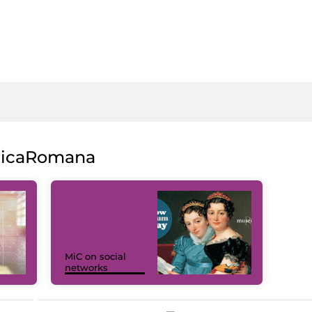
licaRomana
MiC on social
networks