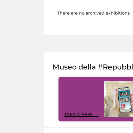
There are no archived exhibitions.
Museo della #Repubb
The MiC APPs