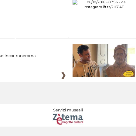
eiincomuneroma
Servizi museali