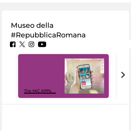
Museo della
#RepubblicaRomana
MiC
The MiC APPs
net