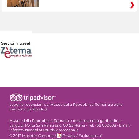
Servizi museali
Leggi le recensioni su:
Museo della Repubblica Romana e della
memoria garibaldina
Museo della Repubblica Romana e della memoria garibaldina -
Largo di Porta San Pancrazio, 00153 Roma - Tel. +39 060608 - Email:
info@museodellarepubblicaromana.it
© 2017 Musei in Comune
/
Privacy
/
Exclusions of