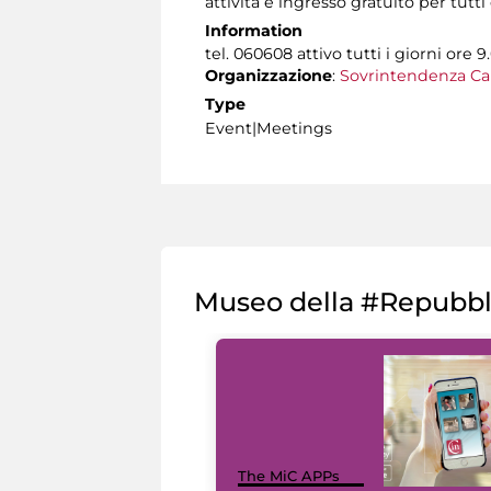
attività e ingresso gratuito per tutt
Information
tel. 060608 attivo tutti i giorni ore 9.
Organizzazione
:
Sovrintendenza Ca
Type
Event|Meetings
Museo della #Repubb
The MiC APPs