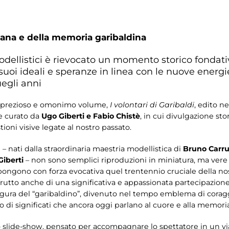
na e della memoria garibaldina
odellistici è rievocato un momento storico fondativ
 suoi ideali e speranze in linea con le nuove energi
egli anni
un prezioso e omonimo volume,
I volontari di Garibaldi
, edito n
 curato da
Ugo Giberti e Fabio Chistè
, in cui divulgazione sto
oni visive legate al nostro passato.
i – nati dalla straordinaria maestria modellistica di
Bruno Carru
Giberti
– non sono semplici riproduzioni in miniatura, ma vere
opongono con forza evocativa quel trentennio cruciale della nost
frutto anche di una significativa e appassionata partecipazione
igura del “garibaldino”, divenuto nel tempo emblema di coraggio,
di significati che ancora oggi parlano al cuore e alla memoria 
slide-show, pensato per accompagnare lo spettatore in un viagg