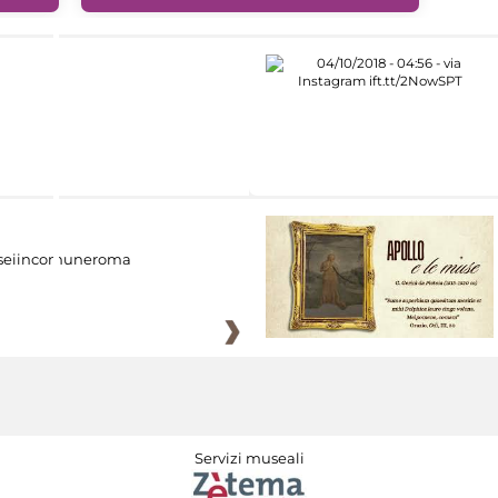
eiincomuneroma
Servizi museali