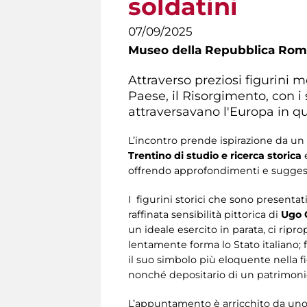
soldatini
07/09/2025
Museo della Repubblica Roma
Attraverso preziosi figurini m
Paese, il Risorgimento, con i
attraversavano l'Europa in qu
L’incontro prende ispirazione da 
Trentino
di studio e ricerca storica
e
offrendo approfondimenti e suggesti
I figurini storici che sono presentat
raffinata sensibilità pittorica di
Ugo 
un ideale esercito in parata, ci ripr
lentamente forma lo Stato italiano; 
il suo simbolo più eloquente nella f
nonché depositario di un patrimonio 
L’appuntamento è arricchito da uno 