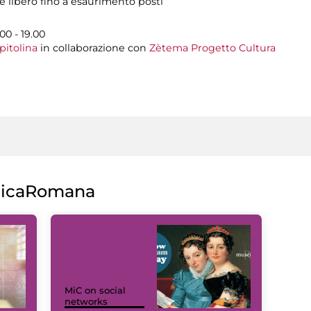
i e libero fino a esaurimento posti
00 - 19.00
pitolina
in collaborazione con
Zètema Progetto Cultura
licaRomana
MiC on social
networks