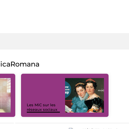
licaRomana
Les MiC sur les
réseaux sociaux