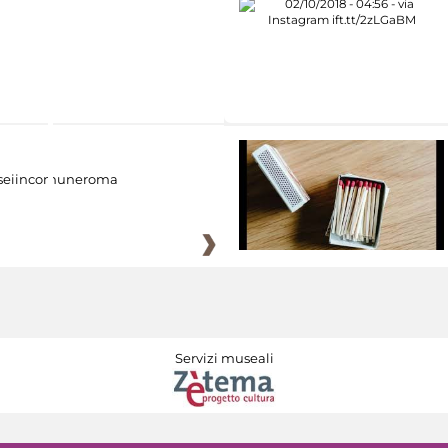
eiincomuneroma
Servizi museali