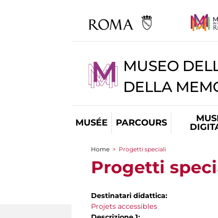
MUSEO DELL
DELLA MEMO
MUS
MUSÉE
PARCOURS
DIGIT
Home
>
Progetti speciali
You are here
Progetti speci
Destinatari didattica:
Projets accessibles
Descrizione 1: