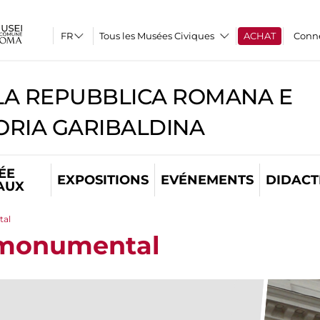
Tous les Musées Civiques
ACHAT
Conn
A REPUBBLICA ROMANA E
RIA GARIBALDINA
ÉE
EXPOSITIONS
EVÉNEMENTS
DIDACT
AUX
tal
 monumental