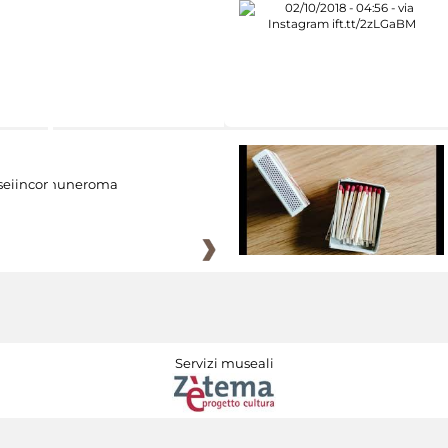
eiincomuneroma
Servizi museali