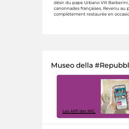
désir du pape Urbano VIII Barberi
canonnades françaises. Revenu au po
complètement restaurée en occasion
Museo della #Repubb
Les APP des MiC