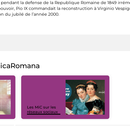
ni, pendant la defense de la Republique Romaine de 1849 ir
uvoir, Pio IX commandait la reconstruction à Virginio Vespigna
 du jubilé de l’année 2000.
licaRomana
Les MiC sur les
réseaux sociaux