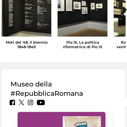
Moti del '48. Il biennio
Pio IX. La politica
Ro
1848-1849
riformatrice di Pio IX
venit
Museo della
#RepubblicaRomana