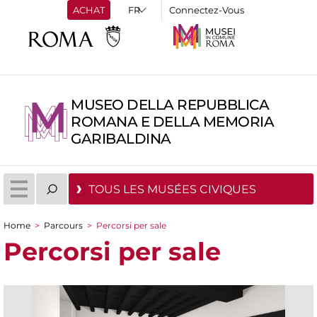
ACHAT
Connectez-Vous
MUSEO DELLA REPUBBLICA
ROMANA E DELLA MEMORIA
GARIBALDINA
TOUS LES MUSÉES CIVIQUES
Home
>
Parcours
>
Percorsi per sale
You are here
Percorsi per sale