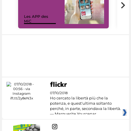
Les APP des
Les
MiC
rés
07/10/2018
Ho cercato la libertà più che la
potenza, e quest'ultima soltanto
perché, in parte, secondava la libertà.
— Marguerite Yourcenar