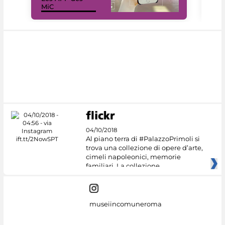
MiC
rés
04/10/2018
Al piano terra di #PalazzoPrimoli si
trova una collezione di opere d’arte,
cimeli napoleonici, memorie
familiari. La collezione
museiincomuneroma