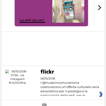
Les 
Les APP des MiC
rés
06/10/2018
I @museiincomuneroma
costituiscono un’offerta culturale varia
ed eclettica per il prestigio e la
particolarità delle sedi, per le