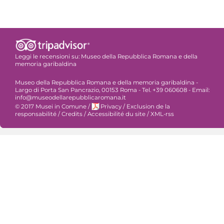
Leggi le recensioni su:
Museo della Repubblica Romana e della
memoria garibaldina
Museo della Repubblica Romana e della memoria garibaldina -
Largo di Porta San Pancrazio, 00153 Roma - Tel. +39 060608 - Email:
info@museodellarepubblicaromana.it
© 2017 Musei in Comune
/
Privacy
/
Exclusion de la
responsabilité
/
Credits
/
Accessibilité du site
/
XML-rss