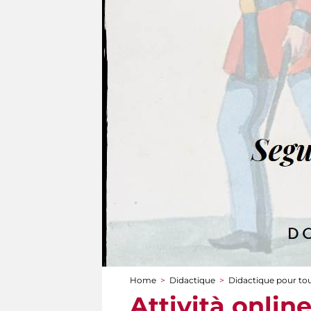
Home
>
Didactique
>
Didactique pour to
You are here
Attività online