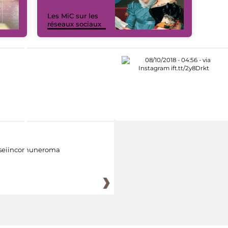
Les MiC sur les
réseaux sociaux
eiincomuneroma