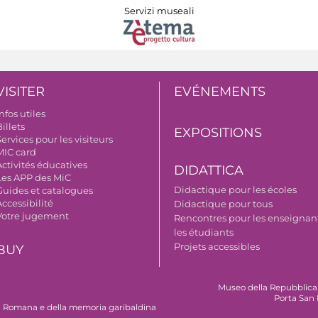
Servizi museali
VISITER
EVÉNEMENTS
nfos utiles
illets
EXPOSITIONS
ervices pour les visiteurs
MIC card
Activités éducatives
DIDATTICA
Les APP des MiC
Didactique pour les écoles
Guides et catalogues
ccessibilité
Didactique pour tous
Votre jugement
Rencontres pour les enseignant
les étudiants
Projets accessibles
BUY
Museo della Repubblica
Porta San 
 Romana e della memoria garibaldina