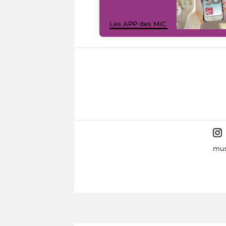
Les APP des MiC
mus