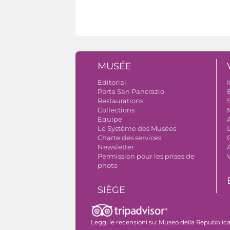
MUSÉE
Editorial
I
Porta San Pancrazio
B
Restaurations
S
Collections
Equipe
Le Système des Musées
Charte des services
Newsletter
A
Permission pour les prises de
photo
SIÈGE
Le complexe monumental
Leggi le recensioni su:
Museo della Repubblica