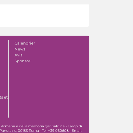
Calendrier
News
Avis
Sponsor
s et
 Romana e della memoria garibaldina - Largo di
Pancrazio, 00153 Roma - Tel. +39 060608 - Email: