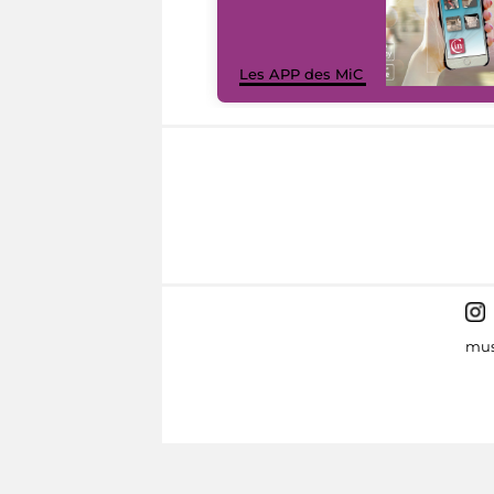
Les APP des MiC
mus