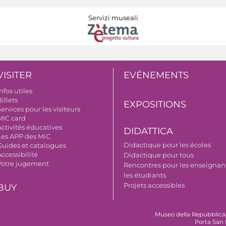
Servizi museali
VISITER
EVÉNEMENTS
nfos utiles
illets
EXPOSITIONS
ervices pour les visiteurs
MIC card
Activités éducatives
DIDATTICA
Les APP des MiC
Didactique pour les écoles
Guides et catalogues
ccessibilité
Didactique pour tous
Votre jugement
Rencontres pour les enseignant
les étudiants
Projets accessibles
BUY
Museo della Repubblica
Porta San 