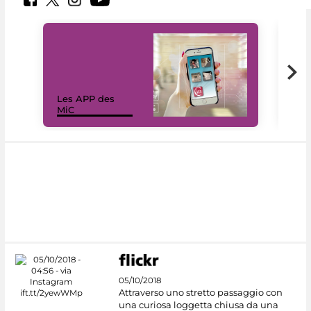
Les APP des
Les
MiC
rés
05/10/2018
Attraverso uno stretto passaggio con
una curiosa loggetta chiusa da una