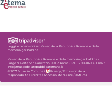
Leggi le recensioni su:
Museo della Repubblica Romana e della
memoria garibaldina
Museo della Repubblica Romana e della memoria garibaldina -
Largo di Porta San Pancrazio, 00153 Roma - Tel. +39 060608 - Email:
info@museodellarepubblicaromana.it
© 2017 Musei in Comune
/
Privacy
/
Exclusion de la
responsabilité
/
Credits
/
Accessibilité du site
/
XML-rss