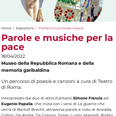
Home
>
Expositions
>
Parole e musiche per la pace
You are here
Parole e musiche per la
pace
18/04/2022
Museo della Repubblica Romana e della
memoria garibaldina
Un percorso di poesie e canzoni a cura di Teatro
di Roma.
Interpretato dal duo di attori/cantanti
Simone Francia
ed
Eugenio Papalia
, che inizia con i versi di
La guerra che
verrà
di Bertolt Brecht, attraversa parole e note di Anedda,
Collins, De André, De Gregori, Dylan, Lusini, Magrelli, Rodari,