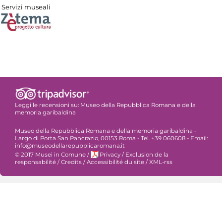
Servizi museali
Leggi le recensioni su:
Museo della Repubblica Romana e della
memoria garibaldina
Museo della Repubblica Romana e della memoria garibaldina -
Largo di Porta San Pancrazio, 00153 Roma - Tel. +39 060608 - Email:
info@museodellarepubblicaromana.it
© 2017 Musei in Comune
/
Privacy
/
Exclusion de la
responsabilité
/
Credits
/
Accessibilité du site
/
XML-rss