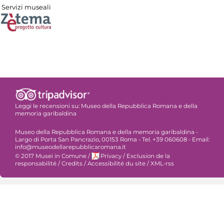
Servizi museali
Leggi le recensioni su:
Museo della Repubblica Romana e della
memoria garibaldina
Museo della Repubblica Romana e della memoria garibaldina -
Largo di Porta San Pancrazio, 00153 Roma - Tel. +39 060608 - Email:
info@museodellarepubblicaromana.it
© 2017 Musei in Comune
/
Privacy
/
Exclusion de la
responsabilité
/
Credits
/
Accessibilité du site
/
XML-rss