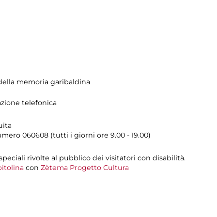
ella memoria garibaldina
azione telefonica
uita
umero
060608 (tutti i giorni ore 9.00 - 19.00)
 speciali rivolte al pubblico dei visitatori con disabilità.
itolina
con
Zètema Progetto Cultura