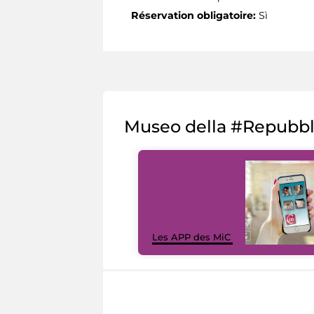
Réservation obligatoire:
Sì
Museo della #Repubb
Les APP des MiC