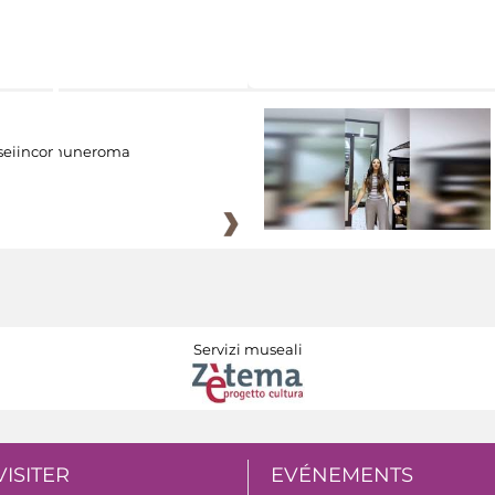
eiincomuneroma
Servizi museali
VISITER
EVÉNEMENTS