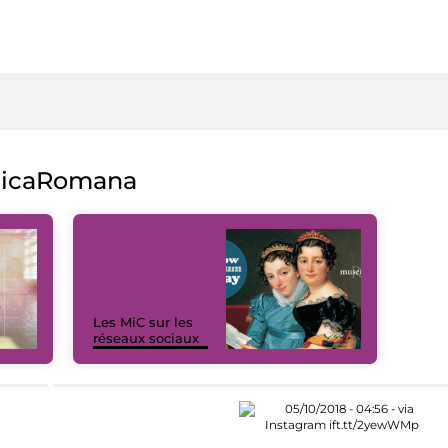
licaRomana
Les MiC sur les
réseaux sociaux