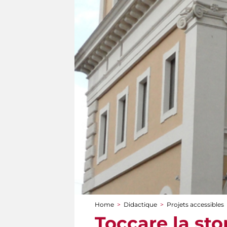
Home
>
Didactique
>
Projets accessibles
You are here
Toccare la sto