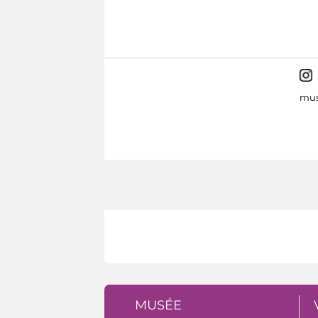
mus
MUSÉE