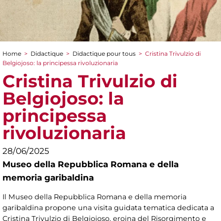
Home
>
Didactique
>
Didactique pour tous
>
Cristina Trivulzio di
You are here
Belgiojoso: la principessa rivoluzionaria
Cristina Trivulzio di
Belgiojoso: la
principessa
rivoluzionaria
28/06/2025
Museo della Repubblica Romana e della
memoria garibaldina
Il Museo della Repubblica Romana e della memoria
garibaldina propone una visita guidata tematica dedicata a
Cristina Trivulzio di Belgiojoso, eroina del Risorgimento e